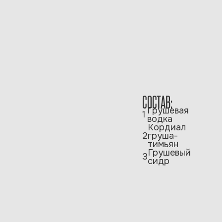
СОСТАВ:
Грушевая
1
водка
Кордиал
2
груша-
тимьян
Грушевый
3
сидр