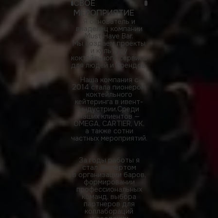
СВОЕ
МЕРОПРИЯТИЕ
Я основатель и
владелец компании
Must Have Bar.
Мы создаем проекты
и культуру
коктейльного сервиса
для людей и брендов.
Наша компания с
2014 стала пионером
коктейльного
кейтеринга в ивент-
индустрии.Среди
наших клиентов —
OMEGA, CARTIER, VK,
а также сотни
частных мероприятий.
За годы работы я
стал экспертом
в организации баров,
формировании
профессиональных
команд, выбора
партнеров для
коллабораций