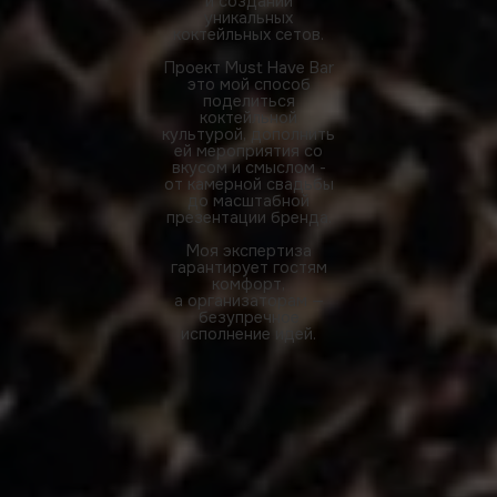
и создании
уникальных
коктейльных сетов.
Проект Must Have Bar
это мой способ
поделиться
коктейльной
культурой, дополнить
ей мероприятия со
вкусом и смыслом -
от камерной свадьбы
до масштабной
презентации бренда.
Моя экспертиза
гарантирует гостям
комфорт,
а организаторам —
безупречное
исполнение идей.